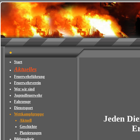
Start
Aktuelles
Feuerwehrführung
Feuerwehrverein
Wer wir sind
Jugendfeuerwehr
Fahrzeuge
Dienstsport
Wettkampfgruppe
Jeden Die
Aktuell
Er
Geschichte
Platzierungen
Bildergalerie