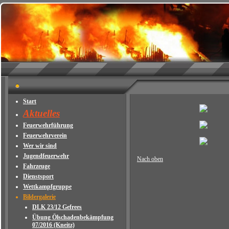
Start
Aktuelles
Feuerwehrführung
Feuerwehrverein
Wer wir sind
Jugendfeuerwehr
Nach oben
Fahrzeuge
Dienstsport
Wettkampfgruppe
Bildergalerie
DLK 23/12 Gefrees
Übung Ölschadenbekämpfung
07/2016 (Kneitz)