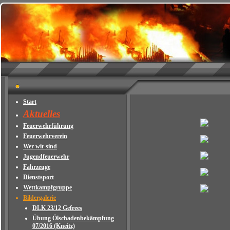
Start
Aktuelles
Feuerwehrführung
Feuerwehrverein
Wer wir sind
Jugendfeuerwehr
Fahrzeuge
Dienstsport
Wettkampfgruppe
Bildergalerie
DLK 23/12 Gefrees
Übung Ölschadenbekämpfung
07/2016 (Kneitz)