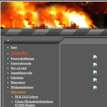
Start
Aktuelles
Feuerwehrführung
Feuerwehrverein
Wer wir sind
Jugendfeuerwehr
Fahrzeuge
Dienstsport
Wettkampfgruppe
Bildergalerie
DLK 23/12 Gefrees
Übung Ölschadenbekämpfung
07/2016 (Kneitz)