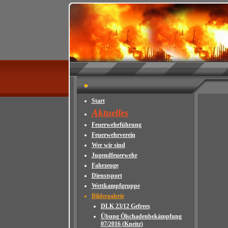
Start
Aktuelles
Feuerwehrführung
Feuerwehrverein
Wer wir sind
Jugendfeuerwehr
Fahrzeuge
Dienstsport
Wettkampfgruppe
Bildergalerie
DLK 23/12 Gefrees
Übung Ölschadenbekämpfung
07/2016 (Kneitz)