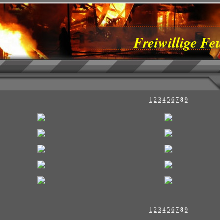
Freiwillige F
1
2
3
4
5
6
7
8
9
1
2
3
4
5
6
7
8
9